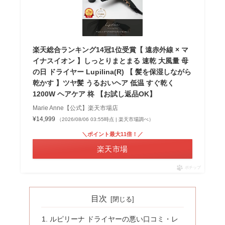
楽天総合ランキング14冠1位受賞【 遠赤外線 × マ
イナスイオン 】しっとりまとまる 速乾 大風量 母
の日 ドライヤー Lupilina(R) 【 髪を保湿しながら
乾かす 】ツヤ髪 うるおいヘア 低温 すぐ乾く
1200W ヘアケア 柊 【お試し返品OK】
Marie Anne【公式】楽天市場店
¥14,999
（2026/08/06 03:55時点 | 楽天市場調べ）
＼ポイント最大11倍！／
楽天市場
ポチップ
目次
ルピリーナ ドライヤーの悪い口コミ・レ