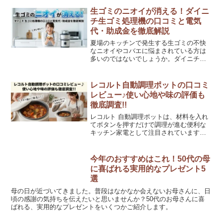
​生ゴミのニオイが消える！ダイニ
チ生ゴミ処理機の口コミと電気
代・助成金を徹底解説
夏場のキッチンで発生する生ゴミの不快
なニオイやコバエに悩まされている方は
多いのではないでしょうか。ダイニチ工
業から登場した生ゴミ処理機「GD-28A」
は、市販のポリ袋をそのままセットでき
る画期的な構造で、これまでの生ゴミ処
レコルト自動調理ポットの口コミ
理機の「洗うのが面...
レビュー♪使い心地や味の評価も
徹底調査!!
レコルト 自動調理ポットは、材料を入れ
てボタンを押すだけで調理が進む便利な
キッチン家電として注目されています。
忙しい毎日の中でも、手軽に温かい料理
やスープが作れる点が口コミでも話題で
す。本記事では、実際の評判をもとに、
今年のおすすめはこれ！50代の母
使い心地や味の評価、特...
に喜ばれる実用的なプレゼント5
選
母の日が近づいてきました。普段はなかなか会えないお母さんに、日
頃の感謝の気持ちを伝えたいと思いませんか？50代のお母さんに喜
ばれる、実用的なプレゼントをいくつかご紹介します。