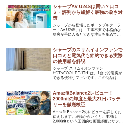
シャープAV-U24Sは買い？口コ
ミ・評判から紐解く最強の暑さ対
策
シャープから登場したポータブルクーラ
ー「AV-U24S」は、工事不要で本格的な
冷房が手に入ると大きな注目を集めてい
ます。しかし、高価な買い物だからこ
そ、実際に使った人の口コミや評判、そ
して冷却性能がどれほどのものか気にな
シャープのスリムイオンファンで
っている方も多いはず...
口コミと電気代も節約できる実際
の使用感を解説
シャープ スリムイオンファン
HOT&COOL PF-JTH1は、1台で冷暖房が
できる便利なファンです。この商品は、
電気代が気になる方にもおすすめです。
口コミを調べると、多くのユーザーがそ
の性能と使いやすさを評価しています。
AmazfitBalance2レビュー！
以下に、この商品...
2000nitの輝度と最大21日バッテ
リーを徹底検証
Amazfit Balance 2のレビューを詳しくお
伝えします。結論からいうと、本機は
2,000nitという圧倒的な画面輝度とサファ
イアガラスの耐久性を兼ね備えた、ビジ