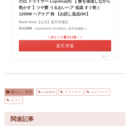
の日 ドライヤー Lupilina(R) 【 髪を保湿しながら
乾かす 】ツヤ髪 うるおいヘア 低温 すぐ乾く
1200W ヘアケア 柊 【お試し返品OK】
Marie Anne【公式】楽天市場店
¥14,999
（2026/08/06 03:55時点 | 楽天市場調べ）
＼ポイント最大11倍！／
楽天市場
ポチップ
暮らし・住宅
Lupilina
ドライヤー
ルピリーナ
口コミ
関連記事