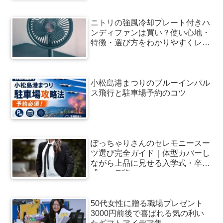
ニトリの強風冷却プレート付きハ
ンディファンは買い？使い心地・
特徴・選び方をわかりやすくレビ
ュー
小松島港まつりのブルーインパル
ス飛行と駐車場予約のコツ
ぽっちゃりさんのセレモニースー
ツ選び完全ガイド｜体型カバーし
ながら上品に見せる入学式・卒業
式コーデ術
50代女性に贈る職場プレゼント
3000円前後で喜ばれる気の利い