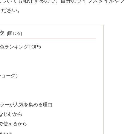
についても紹介するので、自分のライフスタイルやフ
ください。
次
色ランキングTOP5
チョーク）
）
）
カラーが人気を集める理由
なじむから
で使えるから
るから