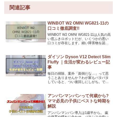
関連記事
WINBOT W2 OMNI WG821-11の
口コミ徹底調査!!
WINBOT W2 OMNI WG821-11は人気の高
い窓ふきロボットだが、いくつかの悪い
口コミが存在します。細い障害物を認識
しにくい、水タンク容量が小さいため、
広い部屋を掃除するには頻繁な水補充が
必要です。動作音が大きく、特に水拭き
ダイソン Dyson V12 Detect Slim
モー...
Fluffy ｜生活が変わるレビュー記
事
毎日の掃除、案外「面倒だな…」って思
うことありませんか？わが家もバタバタ
していると、つい後回しにしがち。でも
そんな悩みをグッとラクにしてくれたの
が、今回ご紹介する【スタンド付モデ
ル】 ダイソン Dyson V12 Detect Slim
アンパンマンパンって何歳から?
F...
ママ必見の子供にベストな時期を
解説
アンパンマンパン導入は1歳半から。 歯
の発育や慣れに合わせ、バランスの良い