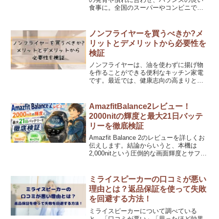
食事に。全国のスーパーやコンビニで手
に入り、何歳からでも安心。親子で楽し
むことがポイント。記事では導入時期や
選び方、1日の摂取量などを詳しく解説。
ノンフライヤーを買うべきか?メ
リットとデメリットから必要性を
検証
ノンフライヤーは、油を使わずに揚げ物
を作ることができる便利なキッチン家電
です。最近では、健康志向の高まりと共
に多くの家庭で注目を浴びています。し
かし、本当にノンフライヤーを買うべき
かどうか迷っている方も多いでしょう。
AmazfitBalance2レビュー！
この記事では、ノンフライ...
2000nitの輝度と最大21日バッテ
リーを徹底検証
Amazfit Balance 2のレビューを詳しくお
伝えします。結論からいうと、本機は
2,000nitという圧倒的な画面輝度とサファ
イアガラスの耐久性を兼ね備えた、ビジ
ネスからスポーツまで隙のない完成度を
誇る一台です。2025年6月24日...
ミライスピーカーの口コミが悪い
理由とは？返品保証を使って失敗
を回避する方法！
ミライスピーカーについて調べている
と、「口コミが悪い」「思ったほど効果