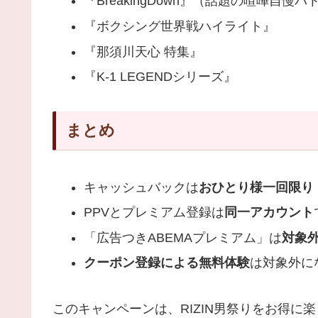
『BreakingDown』（話題の喧嘩自慢
『ボクシング世界戦ハイライト』
『那須川天心 特集』
『K-1 LEGENDシリーズ』
まとめ
キャッシュバックは
おひとり様一回限り
PPVとプレミアム登録は
同一アカウント
「広告つきABEMAプレミアム」は
対象
クーポン登録による無料体験
は対象外に
このキャンペーンは、RIZIN男祭りをお得に